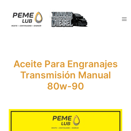
Saltar
al
contenido
Alte
men
Aceite Para Engranajes
Transmisión Manual
80w-90