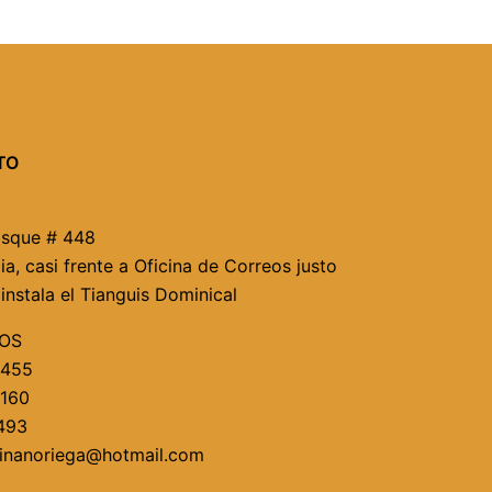
TO
osque # 448
ia, casi frente a Oficina de Correos justo
instala el Tianguis Dominical
OS
4455
2160
7493
linanoriega@hotmail.com