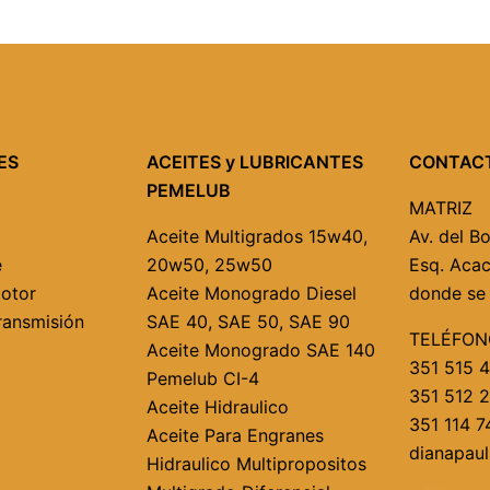
ES
ACEITES y LUBRICANTES
CONTAC
PEMELUB
MATRIZ
Aceite Multigrados
15w40,
Av. del B
e
20w50, 25w50
Esq. Acac
Motor
Aceite Monogrado Diesel
donde se 
ransmisión
SAE 40,
SAE 50,
SAE 90
TELÉFON
Aceite Monogrado SAE 140
351 515 
Pemelub CI-4
351 512 
Aceite Hidraulico
351 114 
Aceite Para Engranes
dianapau
Hidraulico Multipropositos