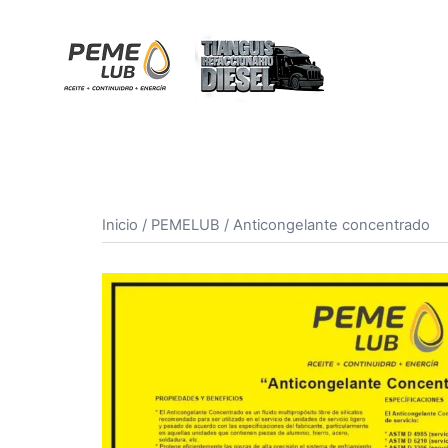
Saltar
al
contenido
Inicio
/
PEMELUB
/ Anticongelante concentrado