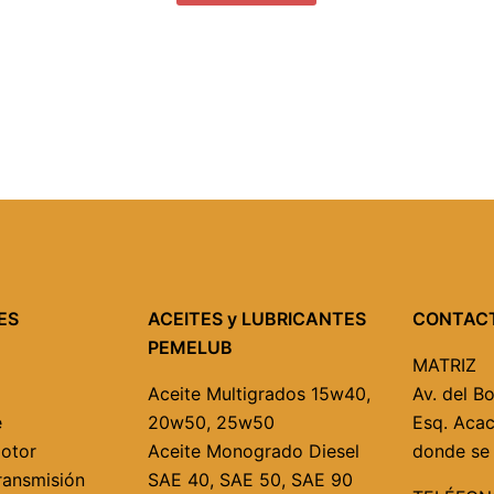
ES
ACEITES y LUBRICANTES
CONTAC
PEMELUB
MATRIZ
Aceite Multigrados
15w40,
Av. del B
e
20w50, 25w50
Esq. Acac
Motor
Aceite Monogrado Diesel
donde se 
ransmisión
SAE 40,
SAE 50,
SAE 90