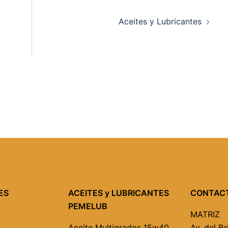
Aceites y Lubricantes
ES
ACEITES y LUBRICANTES
CONTAC
PEMELUB
MATRIZ
Aceite Multigrados
15w40,
Av. del B