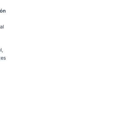
ión
al
l,
tes