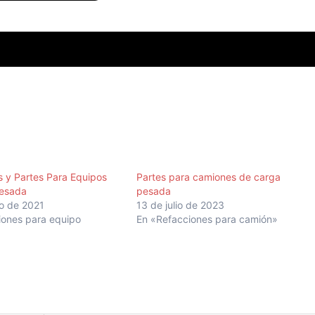
 y Partes Para Equipos
Partes para camiones de carga
esada
pesada
o de 2021
13 de julio de 2023
iones para equipo
En «Refacciones para camión»