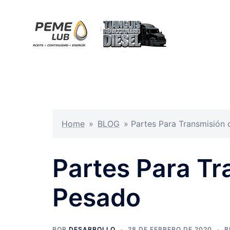
Saltar
al
contenido
Home
»
BLOG
»
Partes Para Transmisión
Partes Para Tr
Pesado
POR
DESARROLLO
28 DE FEBRERO DE 2020
R