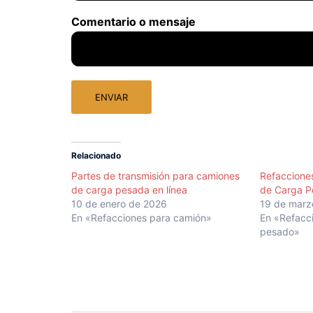
Comentario o mensaje
ENVIAR
Relacionado
Partes de transmisión para camiones
Refacciones
de carga pesada en línea
de Carga P
10 de enero de 2026
19 de marz
En «Refacciones para camión»
En «Refacc
pesado»